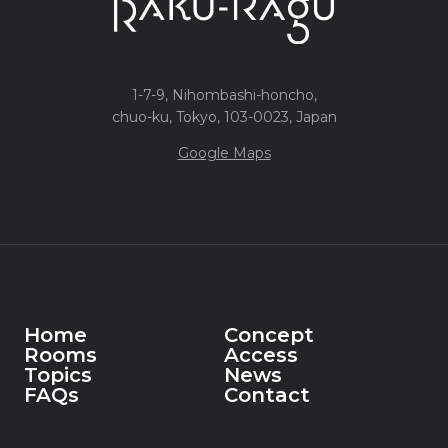
1-7-9, Nihombashi-honcho,
chuo-ku, Tokyo, 103-0023, Japan
Google Maps
Home
Concept
Rooms
Access
Home
Topics
Concept
News
Rooms
FAQs
Access
Contact
Topics
News
FAQs
Contact